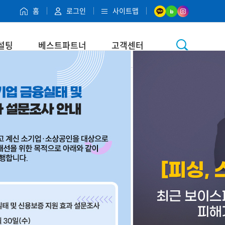
홈
로그인
사이트맵
설팅
베스트파트너
고객센터
호 찾기