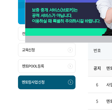
경영지도
멘토링
컨설팅 신청
교육신청
번호
멘토POOL 등록
공지
멘
멘토링사업 신청
6
사
5
멘