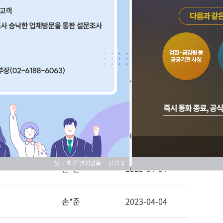
경영지도
멘토링사업 신청
글쓴이
날짜
채*일
2023-07-25
오늘 하루 열지않음
닫기 X
손*준
2023-04-04
손*준
2023-04-04