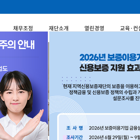
채무조정
재단소개
열린경영
교육·컨
경영지도
중소기업과 소상공인의 든든한 동반자! 강원신용보증재단