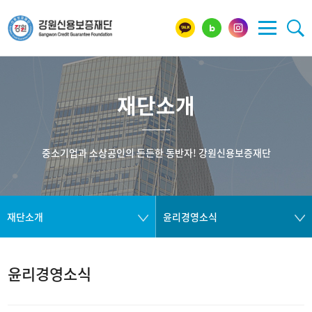
재단소개
중소기업과 소상공인의 든든한 동반자! 강원신용보증재단
재단소개
윤리경영소식
윤리경영소식