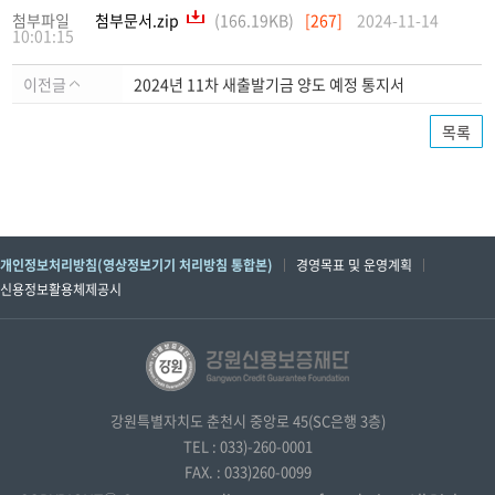
첨부파일
첨부문서.zip
(166.19KB)
[267]
2024-11-14
10:01:15
이전글
2024년 11차 새출발기금 양도 예정 통지서
목록
개인정보처리방침(영상정보기기 처리방침 통합본)
경영목표 및 운영계획
신용정보활용체제공시
강원특별자치도 춘천시 중앙로 45(SC은행 3층)
TEL : 033)-260-0001
FAX. : 033)260-0099