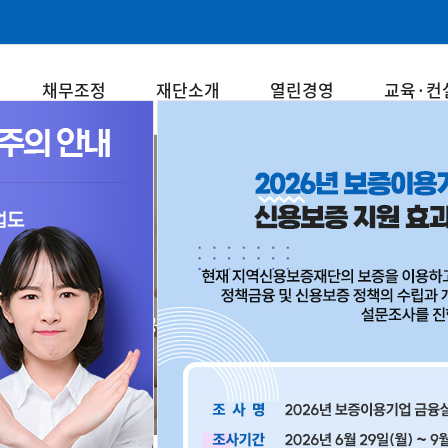
채무조정
재단소개
열린경영
교육·컨
경영지도
중소기업과 소상공인의 든든한 동반자! 강원신용보증재단