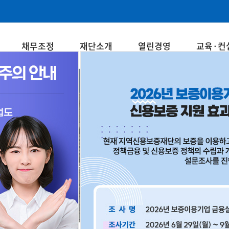
채무조정
재단소개
열린경영
교육·컨
재단소개
중소기업과 소상공인의 든든한 동반자! 강원신용보증재단