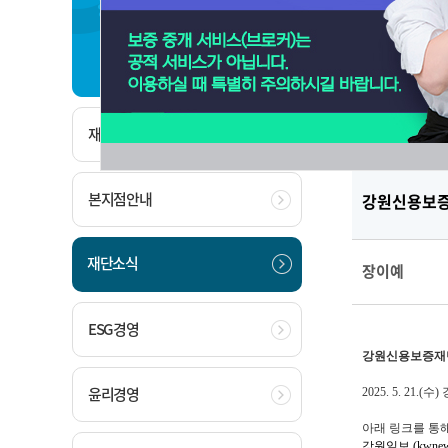
재단소개
보도자
재단소개
본지점안내
강원신용보증
재단소식
장이예
ESG경영
강원신용보증재단
윤리경영
2025. 5. 21.
(수)
아래 링크를 통해
강원일보 (kwnews