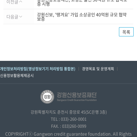
이전글
증 시행
강원신보, '땡겨요' 가입 소상공인 40억원 규모 협약
다음글
보증
목록
개인정보처리방침(영상정보기기 처리방침 통합본)
경영목표 및 운영계획
신용정보활용체제공시
강원특별자치도 춘천시 중앙로 45(SC은행 3층)
TEL : 033)-260-0001
FAX. : 033)260-0099
COPYRIGHTⓒ Gangwon credit guarantee foundation. All Rights