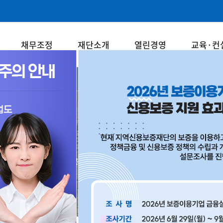
채무조정
재단소개
열린경영
교육·컨
재단소개
중소기업과 소상공인의 든든한 동반자! 강원신용보증재단