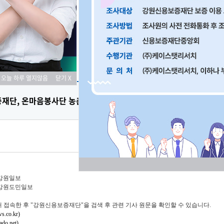
료
오늘 하루 열지않음
닫기 X
재단, 온마음봉사단 농촌 일손돕기 봉사활동
 강원일보
강원도민일보
 접속한 후 "강원신용보증재단"을 검색 후 관련 기사 원문을 확인할 수 있습니다.
.co.kr)
o.net)
​