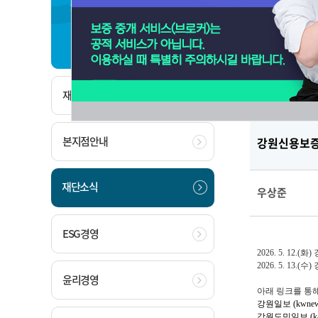
재단소개
보도자
재단소개
본지점안내
강원신용보증
재단소식
우상준
ESG경영
2026. 5. 12.
(화)
2026. 5
. 13.
(수)
윤리경영
아래 링크를 통해
강원일보 (kwnews
강원도민일보 (kad