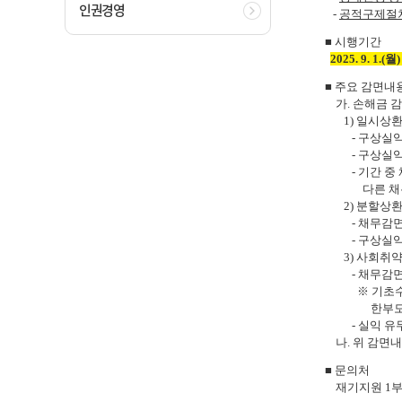
인권경영
-
공적구제절차
■
시행기간
2025. 9. 1.(월
■
주요 감면내
가. 손해금 
1) 일시상
- 구상실익 
- 구상실익이
- 기간 중 
다른 채무관계
2) 분할상
- 채무감면규
- 구상실익이
3) 사회취약
- 채무감면규
※ 기초수급자,
한부모가족,
- 실익 유무
나. 위 감면
■
문의처
재기지원 1부: 0