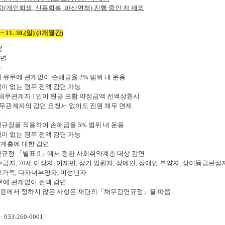
(개인회생, 신용회복, 파산면책) 진행 중인 자 제외
) ~ 11. 30.(일) (3개월간)
용
감면
환
유무에 관계없이 손해금율 2% 범위 내 운용
 없는 경우 전액 감면 가능
채무관계자 1인이 원금 포함 약정금액 전액상환시
자의 감면 요청서 없이도 전원 채무 면제
환
정을 적용하여 손해금율 5% 범위 내 운용
 없는 경우 전액 감면 가능
계층에 대한 감면
정 「별표 9」에서 정한 사회취약계층 대상 감면
 70세 이상자, 이재민, 장기 입원자, 장애인, 장애인 부양자, 상이등급판정자
 다자녀부양자, 미성년자
에 관계없이 전액 감면
내용에서 정하지 않은 사항은 재단의「채무감면규정」을 따름
33-260-0001