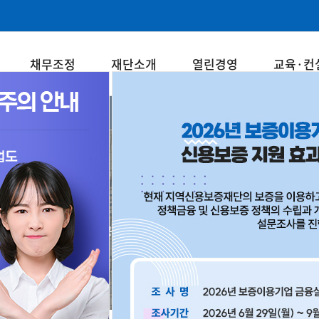
채무조정
재단소개
열린경영
교육·컨
재단소개
중소기업과 소상공인의 든든한 동반자! 강원신용보증재단