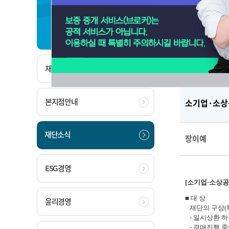
재단소개
공지사
재단소개
본지점안내
소기업·소상
재단소식
장이예
ESG경영
[소기업·소상공
■ 대 상
윤리경영
재단의 구상(
- 일시상환 하
-
경매진행 중