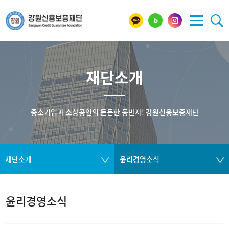
재단소개
중소기업과 소상공인의 든든한 동반자! 강원신용보증재단
재단소개
윤리경영소식
윤리경영소식