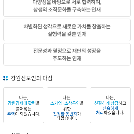
강원신보인의 다짐
나는,
나는,
나는,
강원경제에 활력
을
소기업·소상공인
을
친절하게 상담
하고
신속하게
불어넣는
위한
처리
하겠습니다.
주역
이 되겠습니다.
진정한 동반자
가
되겠습니다.