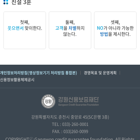
친절 3훈
첫째,
둘째,
셋째,
웃으면서
맞이한다.
고객
을
차별
하지
NO
가 아니라 가능한
않는다.
방법
을 제시한다.
개인정보처리방침(영상정보기기 처리방침 통합본)
경영목표 및 운영계획
신용정보활용체제공시
강원특별자치도 춘천시 중앙로 45(SC은행 3층)
TEL : 033)-260-0001
FAX. : 033)260-0099
COPYRIGHTⓒ Gangwon credit guarantee foundation. All Rights