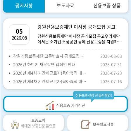
공지사항
보도자료
신용보증 상품
​강원신용보증재단 이사장 공개모집 공고
05
​강원신용보증재단 이사장 공개모집 공고​우리재단
2026.08
에서는 소기업 소상공인 등에 신용보증을 지원하
고,강원경제에 활력을 붙어 넣을 수 있는 학식과 경
험이 풍부하고 역량 있는 이사장을아래와 같이 공
강원신용보증재단 고문변호사 공개모집 공고
2026-08-03
개모집하오니 많...
2026년 하반기 채무감면 캠페인 안내
2026-07-31
2026년 제4차 기간제근로자(육아휴직 대체인력) 채용 최종합격자 공고
2026-07-23
2026년 제4차 기간제근로자(육아휴직 대체인력) 채용 면접심사 합...
2026-07-16
신용보증 신청 전 필수 확인!
신용보증 자가진단
보증드림
보증필요서류
비대면 보증신청 플랫폼