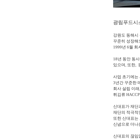
광림푸드시
​강원도 동해시
꾸준히 성장해
1999년 6월
18년 동안 동
있으며, 또한,
사업 초기에는 
3년간 꾸준한 
회사 설립 이래
튀김류 HACC
신대표가 재단과
재단의 적극적인
또한 신대표는
신념으로 더나은
신대표의 끊임없