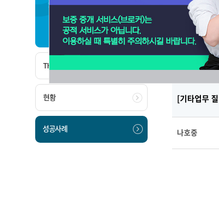
베스트파트너
성공사
THE BEST PARTNER
현황
[기타업무 
성공사례
나호중