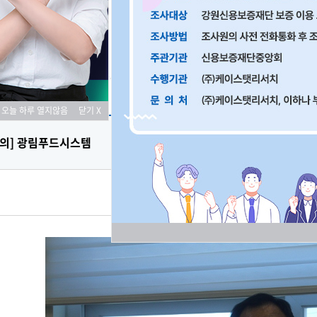
례
오늘 하루 열지않음
닫기 X
질의] 광림푸드시스템