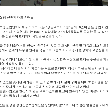
스템
신영환 대표 인터뷰
 북평산업단지내에 위치하고 있는 “광림푸드시스템”은 약18년이 넘는 영업 
오고 있다.
신영환 대표는 1981년 경상대학교 수산가공학과를 졸업한 후, 해성산
 회사를 설립하여 현재까지 사업을 운영중에 있다.
사를 운영해오면서도, 현실에 안주하지 않고, 제조 설비 신축 및 자동화 시스템 도
 동해시 관내의 우수한 인재를 직원으로 고용하여 지역경제 활성화와 고용창출에
사업경영에 애로점이 있었으나, 특유의 성실함과 뚝심으로 현재는 수산물을 가
매출 신장을 이룩하고 있다.
, 정직하고 바른 먹거리 제조라는 목표로 현재까지 최상의 제품을 만들기 위해 노력
P인증을 받았으며, 2017년에는 동해시 유망중소기업으로 선정되는 등 관내 일
 인연을 맺게된 계기는 2001년 사업초기 제조 설비 구비를 위해 보증지원을 
 보증지원으로 원재료 수급에 차질없이 대처할 수 있었다고 한다.
 오랜사업으로 안정적 기반을 구축하였지만 현실에 안주하지 않고, 바른먹거리
 내일를 향해 달려가고 있다.
는 열정을 강원신용보증재단은 응원하며, 앞으로도 더욱 힘찬 발걸음을 기대해